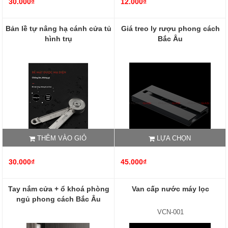
30.000₫
12.000₫
Bản lề tự nâng hạ cánh cửa tủ
Giá treo ly rượu phong cách
hình trụ
Bắc Âu
THÊM VÀO GIỎ
LỰA CHỌN
30.000₫
45.000₫
Tay nắm cửa + ổ khoá phòng
Van cấp nước máy lọc
ngủ phong cách Bắc Âu
VCN-001