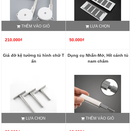
THÊM VÀO GIỎ
LỰA CHỌN
210.000₫
50.000₫
Giá đỡ kệ tường tủ hình chữ T
Dụng cụ Nhấn-Mở, Hít cánh tủ
ẩn
nam châm
LỰA CHỌN
THÊM VÀO GIỎ