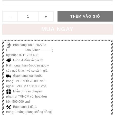
THÊM VÀO GIỎ
MUA NGAY
Bán hàng: 0899202788
(-----------------Zalo, Viber------------)
Kỹ thuật: 0911.233.488
Luôn đi đầu về giá tốt
Rất mong nhận được sự góp ý
của quý khách về so sánh giá
Giao hàng toàn quốc
trong TP.HCM từ 20.000 vnđ
ngoài TP.HCM từ 30.000 vnđ
Miễn phí vận chuyển
phạm vi TP.HCM với hóa đơn
trên 500.000 vnđ
Bảo hành 1 đổi 1
trong 1 tháng (hàng không hãng)