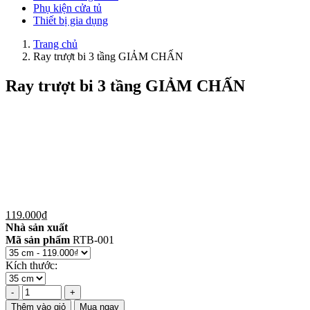
Phụ kiện cửa tủ
Thiết bị gia dụng
Trang chủ
Ray trượt bi 3 tầng GIẢM CHẤN
Ray trượt bi 3 tầng GIẢM CHẤN
119.000₫
Nhà sản xuất
Mã sản phẩm
RTB-001
Kích thước:
Thêm vào giỏ
Mua ngay