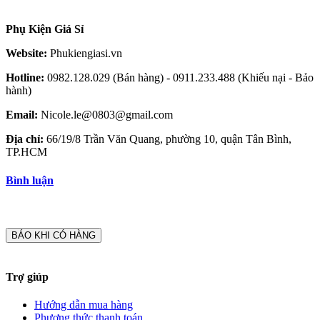
Phụ Kiện Giá Sỉ
Website:
Phukiengiasi.vn
Hotline:
0982.128.029 (Bán hàng) - 0911.233.488 (Khiếu nại - Bảo
hành)
Email:
Nicole.le@0803@gmail.com
Địa chỉ:
66/19/8 Trần Văn Quang, phường 10, quận Tân Bình,
TP.HCM
Bình luận
BÁO KHI CÓ HÀNG
Trợ giúp
Hướng dẫn mua hàng
Phương thức thanh toán