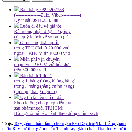
Bán hàng: 0899202788
(-----------------Zalo, Viber------------)
Kỹ thuật: 0911.233.488
Luôn đi đầu về giá tốt
Rất mong nhận được sự góp ý
của quý khách về so sánh giá
Giao hàng toàn quốc
trong TP.HCM từ 20.000 vnđ
ngoài TP.HCM từ 30.000 vnđ
Miễn phí vận chuyển
phạm vi TP.HCM với hóa đơn
trên 500.000 vnđ
Bảo hành 1 đổi 1
trong 1 tháng (hàng không hãng)
trong 3 tháng (hàng chính hãng)
(áp dụng hàng điện tử)
Uy tín là tiêu chí đi đầu
Shop không cho phép kiểm tra
sản phẩm(ngoài TP.HCM)
Hỗ trợ đổi trả bảo hành theo đúng chính sách
Tags:
Ray giảm chấn dành cho ngăn kéo
Ray trượt bi 3 tầng giảm
chấn
Ray trượt bi giảm chấn
Thanh ray giảm chấn
Thanh ray trượt