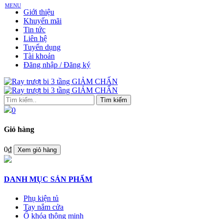
MENU
Giới thiệu
Khuyến mãi
Tin tức
Liên hệ
Tuyển dụng
Tài khoản
Đăng nhập / Đăng ký
Tìm kiếm
0
Giỏ hàng
0₫
Xem giỏ hàng
DANH MỤC SẢN PHẨM
Phụ kiện tủ
Tay nắm cửa
Ổ khóa thông minh