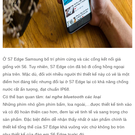
Ở S7 Edge Samsung bố trí phím cứng và các cổng kết nối giá
giống với S6. Tuy nhiên, S7 Edge còn đã bỏ đi cổng hồng ngoại
phía trên. Mặc dù, đối với nhiều người thì thiết kế này có vẻ là một
điểm hơi đáng tiếc nhưng đổi lại ở S7 Edge lại có khả năng chống
nước rất ấn tượng, đạt chuẩn IP68.
Có thể bạn quan tâm:
tai nghe bluetooth các loại
Những phím nhỏ gồm phím bấm, loa ngoài,…được thiết kế tinh xảo
và có độ hoàn thiện cao hơn, đem lại vẻ tinh tế và sang trọng cho
sản phẩm. Đặc biệt điểm dễ nhận thấy nhất ở sản phẩm chính là
thiết kế tổng thể của S7 Edge khá vuông vức chứ không bo tròn
như thiết kế của đàn em S6 Edge trước đó.