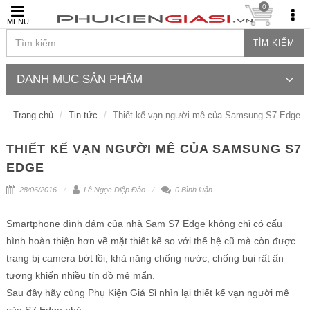
0
MENU
TÌM KIẾM
DANH MỤC SẢN PHẨM
Trang chủ
Tin tức
Thiết kế vạn người mê của Samsung S7 Edge
THIẾT KẾ VẠN NGƯỜI MÊ CỦA SAMSUNG S7
EDGE
28/06/2016
Lê Ngọc Diệp Đào
0 Bình luận
Smartphone đình đám của nhà Sam S7 Edge không chỉ có cấu
hình hoàn thiện hơn về mặt thiết kế so với thế hệ cũ mà còn được
trang bị camera bớt lồi, khả năng chống nước, chống bụi rất ấn
tượng khiến nhiều tín đồ mê mẩn.
Sau đây hãy cùng Phụ Kiện Giá Sỉ nhìn lại thiết kế vạn người mê