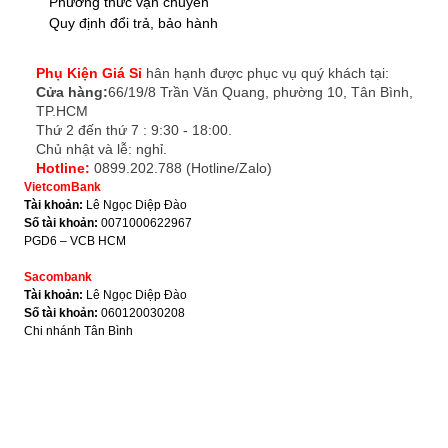
Phương thức vận chuyển
Quy định đổi trả, bảo hành
Phụ Kiện Giá Sỉ
hân hạnh được phục vụ quý khách tại:
Cửa hàng:
66/19/8 Trần Văn Quang, phường 10, Tân Bình,
TP.HCM
Thứ 2 đến thứ 7 : 9:30 - 18:00.
Chủ nhật và lễ: nghỉ.
Hotline:
0899.202.788 (Hotline/Zalo)
VietcomBank
Tài khoản:
Lê Ngọc Diệp Đào
Số tài khoản:
0071000622967
PGD6 – VCB HCM
Sacombank
Tài khoản:
Lê Ngọc Diệp Đào
Số tài khoản:
060120030208
Chi nhánh Tân Bình