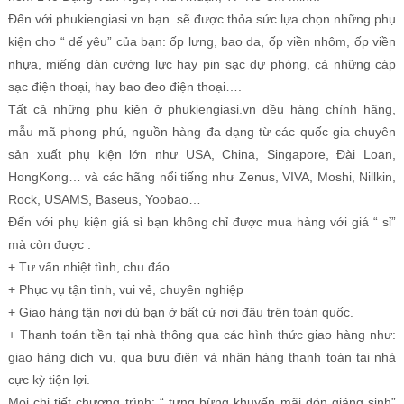
Đến với phukiengiasi.vn bạn sẽ được thỏa sức lựa chọn những phụ
kiện cho “ dế yêu” của bạn: ốp lưng, bao da, ốp viền nhôm, ốp viền
nhựa, miếng dán cường lực hay pin sạc dự phòng, cả những cáp
sạc điện thoại, hay bao đeo điện thoại….
Tất cả những phụ kiện ở phukiengiasi.vn đều hàng chính hãng,
mẫu mã phong phú, nguồn hàng đa dạng từ các quốc gia chuyên
sản xuất phụ kiện lớn như USA, China, Singapore, Đài Loan,
HongKong… và các hãng nổi tiếng như Zenus, VIVA, Moshi, Nillkin,
Rock, USAMS, Baseus, Yoobao…
Đến với phụ kiện giá sỉ bạn không chỉ được mua hàng với giá “ sỉ”
mà còn được :
+ Tư vấn nhiệt tình, chu đáo.
+ Phục vụ tận tình, vui vẻ, chuyên nghiệp
+ Giao hàng tận nơi dù bạn ở bất cứ nơi đâu trên toàn quốc.
+ Thanh toán tiền tại nhà thông qua các hình thức giao hàng như:
giao hàng dịch vụ, qua bưu điện và nhận hàng thanh toán tại nhà
cực kỳ tiện lợi.
Mọi chi tiết chương trình: “ tưng bừng khuyến mãi đón giáng sinh”