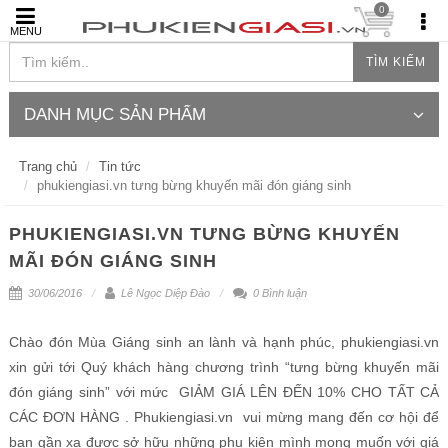
0
MENU
TÌM KIẾM
DANH MỤC SẢN PHẨM
Trang chủ
Tin tức
phukiengiasi.vn tưng bừng khuyến mãi đón giáng sinh
PHUKIENGIASI.VN TƯNG BỪNG KHUYẾN
MÃI ĐÓN GIÁNG SINH
30/06/2016
Lê Ngọc Diệp Đào
0 Bình luận
Chào đón Mùa Giáng sinh an lành và hạnh phúc, phukiengiasi.vn
xin gửi tới Quý khách hàng chương trình “tưng bừng khuyến mãi
đón giáng sinh” với mức GIẢM GIÁ LÊN ĐẾN 10% CHO TẤT CẢ
CÁC ĐƠN HÀNG . Phukiengiasi.vn vui mừng mang đến cơ hội để
bạn gần xa được sở hữu những phụ kiện mình mong muốn với giá