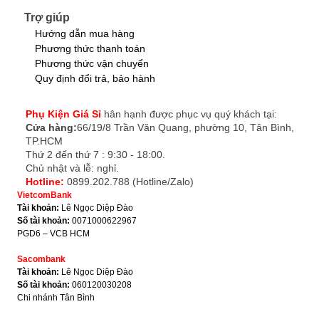
Trợ giúp
Hướng dẫn mua hàng
Phương thức thanh toán
Phương thức vận chuyển
Quy định đổi trả, bảo hành
Phụ Kiện Giá Sỉ
hân hạnh được phục vụ quý khách tại:
Cửa hàng:
66/19/8 Trần Văn Quang, phường 10, Tân Bình,
TP.HCM
Thứ 2 đến thứ 7 : 9:30 - 18:00.
Chủ nhật và lễ: nghỉ.
Hotline:
0899.202.788 (Hotline/Zalo)
VietcomBank
Tài khoản:
Lê Ngọc Diệp Đào
Số tài khoản:
0071000622967
PGD6 – VCB HCM
Sacombank
Tài khoản:
Lê Ngọc Diệp Đào
Số tài khoản:
060120030208
Chi nhánh Tân Bình