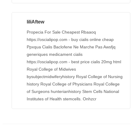
liliAftew
Propecia For Sale Cheapest Rbaaoq
https://oscialipop.com - buy cialis online cheap
Ppxqua Cialis Baclofene Ne Marche Pas Awsfjq
generiques medicament cialis
https://oscialipop.com - best price cialis 20mg html
Royal College of Midwives
bysubjectmidwiferyhistory Royal College of Nursing
history Royal College of Physicians Royal College
of Surgeons hunterianhistory Stem Cells National
Institutes of Health stemcells. Onhzcr