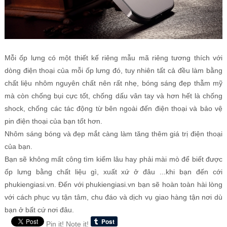
Mỗi ốp lưng có một thiết kế riêng mẫu mã riêng tương thích với
dòng điện thoại của mỗi ốp lưng đó, tuy nhiên tất cả đều làm bằng
chất liệu nhôm nguyên chất nên rất nhẹ, bóng sáng đẹp thẫm mỹ
mà còn chống bụi cực tốt, chống dấu vân tay và hơn hết là chống
shock, chống các tác động từ bên ngoài đến điện thoại và bảo vệ
pin điện thoại của bạn tốt hơn.
Nhôm sáng bóng và đẹp mắt càng làm tăng thêm giá trị điện thoại
của bạn.
Bạn sẽ không mất công tìm kiếm lâu hay phải mài mò để biết được
ốp lưng bằng chất liệu gì, xuất xứ ở đâu ...khi bạn đến cới
phukiengiasi.vn. Đến với phukiengiasi.vn bạn sẽ hoàn toàn hài lòng
với cách phục vụ tận tâm, chu đáo và dịch vụ giao hàng tận nơi dù
bạn ở bất cứ nơi đâu.
Pin it!
Note it!