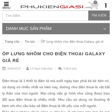
0
MENU
TÌM KIẾM
DANH MỤC SẢN PHẨM
Trang chủ
Tin tức
ỐP lưng nhôm cho điện thoại Galaxy giá rẻ
ỐP LƯNG NHÔM CHO ĐIỆN THOẠI GALAXY
GIÁ RẺ
30/06/2016
Lê Ngọc Diệp Đào
3 Bình luận
Điện thoại là 1 thiết bị điện tử mà suốt ngày bạn phải kè kè bên nó,
sử dụng nó nhiều nhất và hiện nay, dường như điện thoại là vật bất
ly thân của mọi người. Mọi công việc gì hình như cũng được trao
đổi qua điện thoại là nhiều nhất. Nhu cầu sử dụng nó thường đi
kèm với nhu cầu bảo vệ điện thoại là tất yếu của mỗi người.