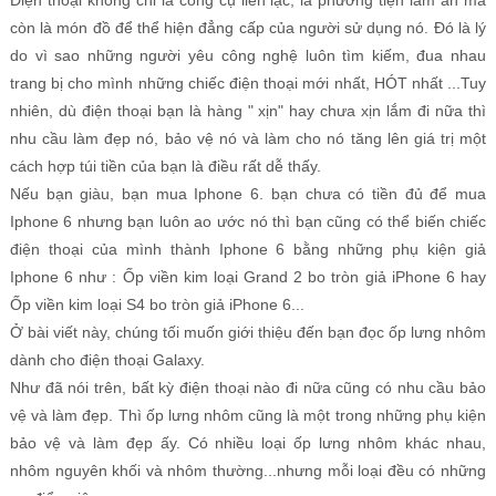
Điện thoại không chỉ là công cụ liên lạc, là phương tiện làm ăn mà
còn là món đồ để thể hiện đẳng cấp của người sử dụng nó. Đó là lý
do vì sao những người yêu công nghệ luôn tìm kiếm, đua nhau
trang bị cho mình những chiếc điện thoại mới nhất, HÓT nhất ...Tuy
nhiên, dù điện thoại bạn là hàng " xịn" hay chưa xịn lắm đi nữa thì
nhu cầu làm đẹp nó, bảo vệ nó và làm cho nó tăng lên giá trị một
cách hợp túi tiền của bạn là điều rất dễ thấy.
Nếu bạn giàu, bạn mua Iphone 6. bạn chưa có tiền đủ để mua
Iphone 6 nhưng bạn luôn ao ước nó thì bạn cũng có thể biến chiếc
điện thoại của mình thành Iphone 6 bằng những phụ kiện giả
Iphone 6 như : Ốp viền kim loại Grand 2 bo tròn giả iPhone 6 hay
Ốp viền kim loại S4 bo tròn giả iPhone 6...
Ở bài viết này, chúng tối muốn giới thiệu đến bạn đọc ốp lưng nhôm
dành cho điện thoại Galaxy.
Như đã nói trên, bất kỳ điện thoại nào đi nữa cũng có nhu cầu bảo
vệ và làm đẹp. Thì ốp lưng nhôm cũng là một trong những phụ kiện
bảo vệ và làm đẹp ấy. Có nhiều loại ốp lưng nhôm khác nhau,
nhôm nguyên khối và nhôm thường...nhưng mỗi loại đều có những