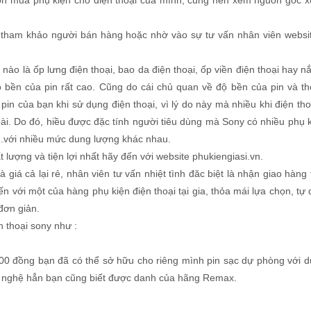
chọn mua phụ kiện cho điện thoại của mình, cũng nên xem nguồn gốc 
tham khảo người bán hàng hoặc nhờ vào sự tư vấn nhân viên websi
 nào là ốp lưng điện thoại, bao da điện thoại, ốp viền điện thoại hay n
ộ bền của pin rất cao. Cũng do cái chủ quan về độ bền của pin và th
in của bạn khi sử dụng điện thoại, vì lý do này mà nhiều khi điện tho
ài. Do đó, hiều được đặc tính người tiêu dùng mà Sony có nhiều phụ k
i...với nhiều mức dung lượng khác nhau.
 lượng và tiện lợi nhất hãy đến với website phukiengiasi.vn.
 giá cả lại rẻ, nhân viên tư vấn nhiệt tình đăc biệt là nhận giao hàng 
n với một của hàng phụ kiện điện thoại tại gia, thỏa mái lựa chọn, tự 
 đơn giản.
n thoại sony như :
0 đồng bạn đã có thể sở hữu cho riêng mình pin sạc dự phòng với 
g nghệ hẳn bạn cũng biết được danh của hãng Remax.