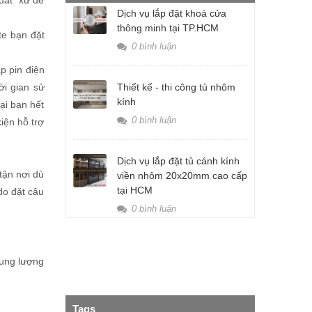
xuất xứ để
Dịch vụ lắp đặt khoá cửa
thông minh tại TP.HCM
te bạn đặt
0 bình luận
ắp pin điện
ời gian sử
Thiết kế - thi công tủ nhôm
kính
ại bạn hết
0 bình luận
iện hỗ trợ
Dịch vụ lắp đặt tủ cánh kính
tận nơi dù
viền nhôm 20x20mm cao cấp
tại HCM
do đặt câu
0 bình luận
dung lượng
Tags