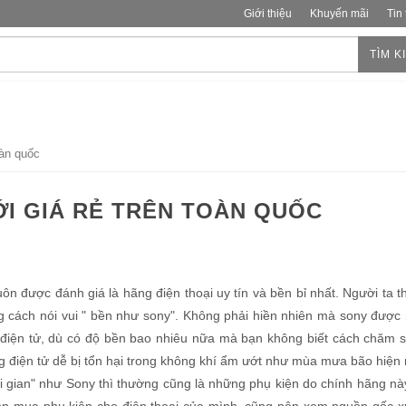
Giới thiệu
Khuyến mãi
Tin
TÌM K
oàn quốc
ỚI GIÁ RẺ TRÊN TOÀN QUỐC
uôn được đánh giá là hãng điện thoại uy tín và bền bỉ nhất. Người ta 
g cách nói vui " bền như sony". Không phải hiền nhiên mà sony được 
 điện tử, dù có độ bền bao nhiêu nữa mà bạn không biết cách chăm 
ng điện tử dễ bị tổn hại trong không khí ẩm ướt như mùa mưa bão hiện 
i gian" như Sony thì thường cũng là những phụ kiện do chính hãng nà