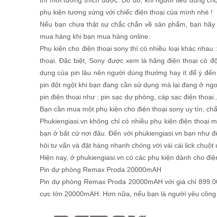
thì mới tương thích được. Do đó, khi người tiêu dùng 
phụ kiện tương xứng với chiếc điện thoại của mình nhé !
Nếu bạn chưa thật sự chắc chắn về sản phẩm, bạn hãy 
mua hàng khi bạn mua hàng online.
Phụ kiện cho điện thoại sony thì có nhiều loại khác nhau :
thoại. Đặc biệt, Sony được xem là hãng điện thoại có đ
dụng của pin lâu nên người dùng thường hay ít để ý đến p
pin đột ngột khi bạn đang cần sử dụng mà lại đang ở ngo
pin điện thoại như : pin sạc dự phòng, cáp sạc điện thoạ
Bạn cần mua một phụ kiện cho điện thoại sony uy tín, chất
Phukiengiasi.vn không chỉ có nhiều phụ kiện điện thoại mà
bạn ở bất cứ nơi đâu. Đến với phukiengiasi.vn bạn như đế
hỏi tư vấn và đặt hàng nhanh chóng với vài cái lick chuột
Hiện nay, ở phukiengiasi.vn có các phụ kiện dành cho điệ
Pin dự phòng Remax Proda 20000mAH
Pin dự phòng Remax Proda 20000mAH với giá chỉ 899.00
cực lớn 20000mAH. Hơn nữa, nếu bạn là người yêu côn