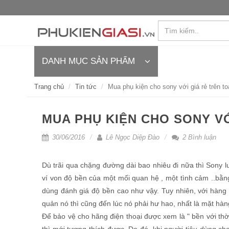
DANH MỤC SẢN PHẨM
Trang chủ
Tin tức
Mua phụ kiện cho sony với giá rẻ trên t
MUA PHỤ KIỆN CHO SONY V
30/06/2016
Lê Ngọc Diệp Đào
2 Bình luận
Dù trãi qua chặng đường dài bao nhiêu đi nữa thì Sony l
ví von độ bền của một mối quan hệ , một tình cảm ..bằn
dùng đánh giá độ bền cao như vậy. Tuy nhiên, với hàng
quản nó thì cũng đến lúc nó phải hư hao, nhất là mặt hà
Để bảo vệ cho hãng điện thoại được xem là " bền với thờ