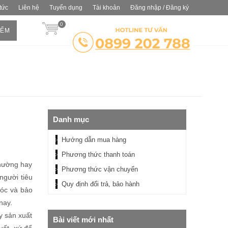
 tức
Liên hệ
Tuyển dụng
Tài khoản
Đăng nhập / Đăng ký
0
IẾM
Danh mục
Hướng dẫn mua hàng
Phương thức thanh toán
thường hay
Phương thức vận chuyển
người tiêu
Quy định đổi trả, bảo hành
sóc và bảo
nay.
y sản xuất
Bài viết mới nhất