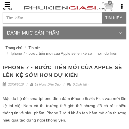
0
MENU
TÌM KIẾM
DANH MỤC SẢN PHẨM
Trang chủ
Tin tức
Iphone 7 - bước tiến mới của Apple sẽ lên kệ sớm hơn dự kiến
IPHONE 7 - BƯỚC TIẾN MỚI CỦA APPLE SẼ
LÊN KỆ SỚM HƠN DỰ KIẾN
28/06/2016
Lê Ngọc Diệp Đào
0 Bình luận
Mặc dù bộ đôi smartphone đình đám iPhone 6s/6s Plus vừa mới lên
kệ tại Việt Nam và thị trường thế giới thế nhưng đã có rất nhiều
thông tin về siêu phẩm iPhone 7 rò rỉ khiến fan hâm mộ của thương
hiệu quả táo đứng ngồi không yên.