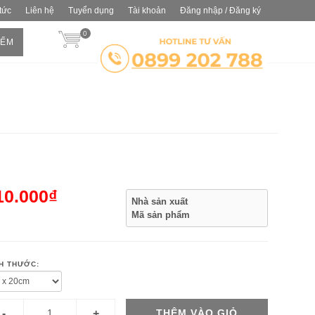
 tức
Liên hệ
Tuyển dụng
Tài khoản
Đăng nhập / Đăng ký
0
IẾM
10.000₫
Nhà sản xuất
Mã sản phẩm
H THƯỚC:
THÊM VÀO GIỎ