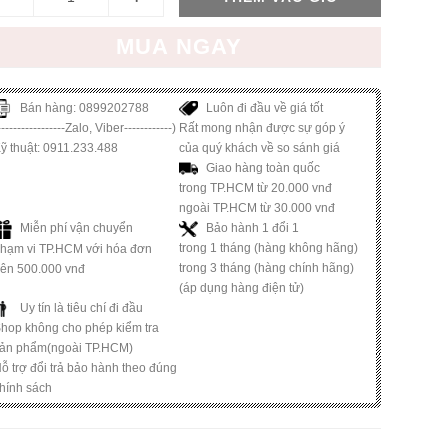
MUA NGAY
Bán hàng: 0899202788
Luôn đi đầu về giá tốt
Rất mong nhận được sự góp ý
-----------------Zalo, Viber------------)
của quý khách về so sánh giá
ỹ thuật: 0911.233.488
Giao hàng toàn quốc
trong TP.HCM từ 20.000 vnđ
ngoài TP.HCM từ 30.000 vnđ
Miễn phí vận chuyển
Bảo hành 1 đổi 1
trong 1 tháng (hàng không hãng)
hạm vi TP.HCM với hóa đơn
trong 3 tháng (hàng chính hãng)
rên 500.000 vnđ
(áp dụng hàng điện tử)
Uy tín là tiêu chí đi đầu
hop không cho phép kiểm tra
ản phẩm(ngoài TP.HCM)
ỗ trợ đổi trả bảo hành theo đúng
hính sách