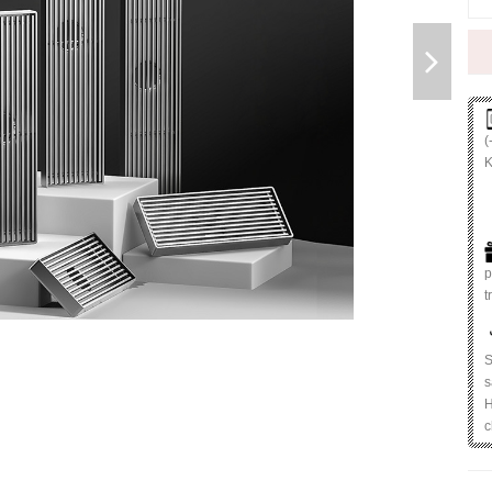
(
K
p
t
S
s
H
c