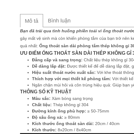
Bình luận
Mô tả
Bạn đã trải qua tình huống phiền toái vì ống thoát nướ
gây mất vệ sinh mà còn khiến phòng tắm của bạn trở nên ké
quả nhất:
Ống thoát sàn dài phòng tắm thép không gỉ 3
ƯU ĐIỂM ỐNG THOÁT SÀN DÀI THÉP KHÔNG GỈ 
Đẳng cấp và sang trọng:
Chất liệu thép không gỉ 30
Dễ dàng lắp đặt:
Được thiết kế để dễ dàng lắp đặt, gi
Hiệu suất thoát nước xuất sắc:
Với khe thoát thôn
Thích hợp với mọi thiết kế phòng tắm:
Với thiết kế
Ngăn chặn mùi hôi và côn trùng hiệu quả: Giúp bạn y
THÔNG SỐ KỸ THUẬT
Màu sắc:
Xám bóng sang trọng
Chất liệu:
Thép không gỉ 304
Đường kính ống phù hợp:
≥ 50-75mm
Độ sâu ống xả:
≥ 80mm
Kích thước ống thoát sàn dài:
20cm / 40cm
Kích thước:
8x20cm / 8x40cm