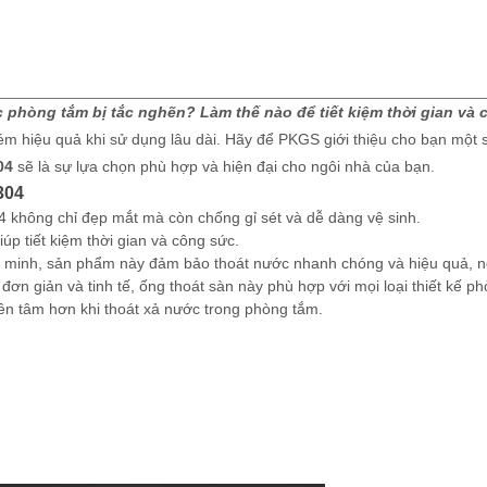
c phòng tắm bị tắc nghẽn? Làm thế nào để tiết kiệm thời gian và 
m hiệu quả khi sử dụng lâu dài. Hãy để PKGS giới thiệu cho bạn một 
04
sẽ là sự lựa chọn phù hợp và hiện đại cho ngôi nhà của bạn.
304
4 không chỉ đẹp mắt mà còn chống gỉ sét và dễ dàng vệ sinh.
úp tiết kiệm thời gian và công sức.
g minh, sản phẩm này đảm bảo thoát nước nhanh chóng và hiệu quả, n
 đơn giản và tinh tế, ống thoát sàn này phù hợp với mọi loại thiết kế ph
ên tâm hơn khi thoát xả nước trong phòng tắm.