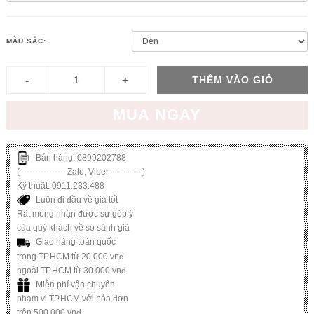
MÀU SẮC:
THÊM VÀO GIỎ
MUA NGAY
Bán hàng: 0899202788
(-----------------Zalo, Viber------------)
Kỹ thuật: 0911.233.488
Luôn đi đầu về giá tốt
Rất mong nhận được sự góp ý
của quý khách về so sánh giá
Giao hàng toàn quốc
trong TP.HCM từ 20.000 vnđ
ngoài TP.HCM từ 30.000 vnđ
Miễn phí vận chuyển
phạm vi TP.HCM với hóa đơn
trên 500.000 vnđ