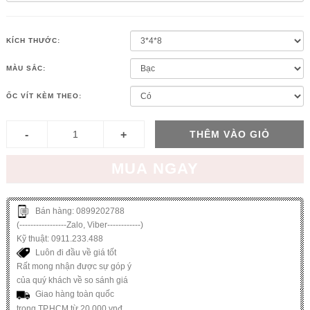
KÍCH THƯỚC:
MÀU SẮC:
ỐC VÍT KÈM THEO:
THÊM VÀO GIỎ
MUA NGAY
Bán hàng: 0899202788
(-----------------Zalo, Viber------------)
Kỹ thuật: 0911.233.488
Luôn đi đầu về giá tốt
Rất mong nhận được sự góp ý
của quý khách về so sánh giá
Giao hàng toàn quốc
trong TP.HCM từ 20.000 vnđ