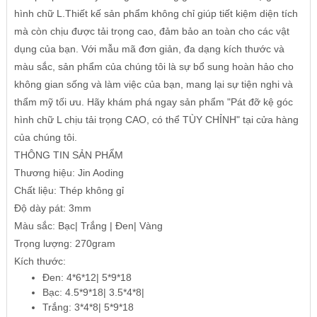
hình chữ L.Thiết kế sản phẩm không chỉ giúp tiết kiệm diện tích
mà còn chịu được tải trọng cao, đảm bảo an toàn cho các vật
dụng của bạn. Với mẫu mã đơn giản, đa dạng kích thước và
màu sắc, sản phẩm của chúng tôi là sự bổ sung hoàn hảo cho
không gian sống và làm việc của bạn, mang lại sự tiện nghi và
thẩm mỹ tối ưu. Hãy khám phá ngay sản phẩm "Pát đỡ kệ góc
hình chữ L chịu tải trọng CAO, có thể TÙY CHỈNH" tại cửa hàng
của chúng tôi.
THÔNG TIN SẢN PHẨM
Thương hiệu: Jin Aoding
Chất liệu: Thép không gỉ
Độ dày pát: 3mm
Màu sắc: Bạc| Trắng | Đen| Vàng
Trọng lượng: 270gram
Kích thước:
Đen: 4*6*12| 5*9*18
Bạc: 4.5*9*18| 3.5*4*8|
Trắng: 3*4*8| 5*9*18