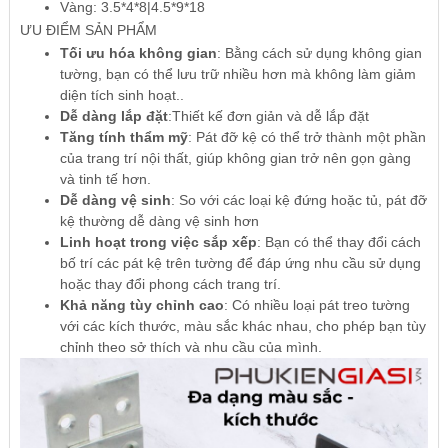
Vàng: 3.5*4*8|4.5*9*18
ƯU ĐIỂM SẢN PHẨM
Tối ưu hóa không gian
: Bằng cách sử dụng không gian
tường, bạn có thể lưu trữ nhiều hơn mà không làm giảm
diện tích sinh hoạt..
Dễ dàng lắp đặt
:Thiết kế đơn giản và dễ lắp đặt
Tăng tính thẩm mỹ
: Pát đỡ kệ có thể trở thành một phần
của trang trí nội thất, giúp không gian trở nên gọn gàng
và tinh tế hơn.
Dễ dàng vệ sinh
: So với các loại kệ đứng hoặc tủ, pát đỡ
kệ thường dễ dàng vệ sinh hơn
Linh hoạt trong việc sắp xếp
: Bạn có thể thay đổi cách
bố trí các pát kệ trên tường để đáp ứng nhu cầu sử dụng
hoặc thay đổi phong cách trang trí.
Khả năng tùy chỉnh cao
: Có nhiều loại pát treo tường
với các kích thước, màu sắc khác nhau, cho phép bạn tùy
chỉnh theo sở thích và nhu cầu của mình.