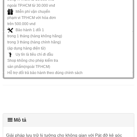
ngoài TP.HCM từ 30.000 vnđ
Miễn phí vận chuyển
phạm vi TP.HCM với hóa đơn
trên 500.000 vnđ
Bảo hành 1 đổi 1
trong 1 tháng (hàng không hãng)
trong 3 tháng (hàng chính hãng)
(áp dụng hàng điện tử)
Uy tín là tiêu chí đi đầu
Shop không cho phép kiểm tra
sản phẩm(ngoài TP.HCM)
Hỗ trợ đổi trả bảo hành theo đúng chính sách
Mô tả
Giải pháp lưu trữ lý tưởng cho không gian với Pát đỡ kệ góc