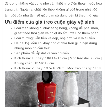
để dựng những vật dụng nhỏ cần thiết như điện thoại, nước hoa
trang trí.. Ngoài ra, chất liệu thép không gỉ 304 trong nhiệt độ
ẩm ướt của nhà tắm sẽ giúp bạn sử dụng bền bỉ theo thời gian.
Ưu điểm của giá treo cuộn giấy vệ sinh
Loại thép không gỉ 304: sáng bóng, không dễ phai mòn,
gỉ sét theo thời gian và nhiệt độ ẩm ướt + có thêm phần
Loại thường: vẫn bền và đẹp, nhẹ hơn và vừa túi tiền
Cả hai loại đều có khay nhỏ ở phía trên giúp bạn đựng
những món đồ cần thiết
Sản phẩm dễ lắp đặt và vận chuyển
Kích thước 1: Khay: 18×9.4×1.9cm | Móc treo dài: 7.5cm |
Khung chắn: 13.5×11.8cm
Kích thước 2 Khay: 13.5x10x9cm | Móc treo ngang: 11cm