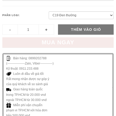
PHÂN LOẠI:
THÊM VÀO GIỎ
MUA NGAY
Bán hàng: 0899202788
(-----------------Zalo, Viber------------)
Kỹ thuật: 0911.233.488
Luôn đi đầu về giá tốt
Rất mong nhận được sự góp ý
của quý khách về so sánh giá
Giao hàng toàn quốc
trong TP.HCM từ 20.000 vnđ
ngoài TP.HCM từ 30.000 vnđ
Miễn phí vận chuyển
phạm vi TP.HCM với hóa đơn
trên 500.000 vnđ