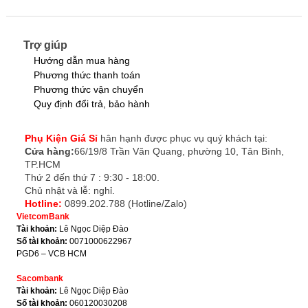
Trợ giúp
Hướng dẫn mua hàng
Phương thức thanh toán
Phương thức vận chuyển
Quy định đổi trả, bảo hành
Phụ Kiện Giá Sỉ
hân hạnh được phục vụ quý khách tại:
Cửa hàng:
66/19/8 Trần Văn Quang, phường 10, Tân Bình,
TP.HCM
Thứ 2 đến thứ 7 : 9:30 - 18:00.
Chủ nhật và lễ: nghỉ.
Hotline:
0899.202.788 (Hotline/Zalo)
VietcomBank
Tài khoản:
Lê Ngọc Diệp Đào
Số tài khoản:
0071000622967
PGD6 – VCB HCM
Sacombank
Tài khoản:
Lê Ngọc Diệp Đào
Số tài khoản:
060120030208