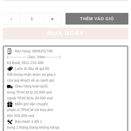
THÊM VÀO GIỎ
MUA NGAY
Bán hàng: 0899202788
(-----------------Zalo, Viber------------)
Kỹ thuật: 0911.233.488
Luôn đi đầu về giá tốt
Rất mong nhận được sự góp ý
của quý khách về so sánh giá
Giao hàng toàn quốc
trong TP.HCM từ 20.000 vnđ
ngoài TP.HCM từ 30.000 vnđ
Miễn phí vận chuyển
phạm vi TP.HCM với hóa đơn
trên 500.000 vnđ
Bảo hành 1 đổi 1
trong 1 tháng (hàng không hãng)