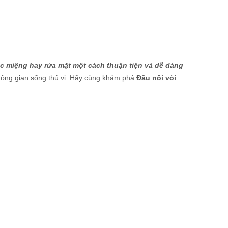
úc miệng hay rửa mặt một cách thuận tiện và dễ dàng
hông gian sống thú vị. Hãy cùng khám phá
Đầu nối vòi