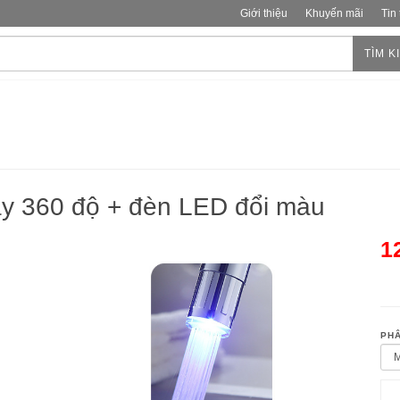
Giới thiệu
Khuyến mãi
Tin
TÌM K
ay 360 độ + đèn LED đổi màu
1
PHÂ