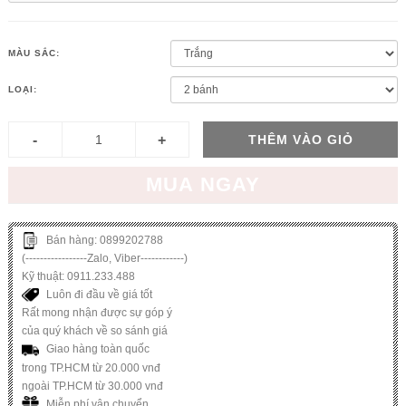
MÀU SẮC:
LOẠI:
THÊM VÀO GIỎ
MUA NGAY
Bán hàng: 0899202788
(-----------------Zalo, Viber------------)
Kỹ thuật: 0911.233.488
Luôn đi đầu về giá tốt
Rất mong nhận được sự góp ý
của quý khách về so sánh giá
Giao hàng toàn quốc
trong TP.HCM từ 20.000 vnđ
ngoài TP.HCM từ 30.000 vnđ
Miễn phí vận chuyển